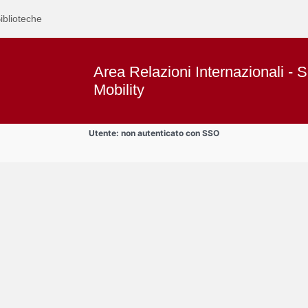
iblioteche
Area Relazioni Internazionali - S
Mobility
Utente: non autenticato con SSO
Text
Documenti
Title
Page
Display