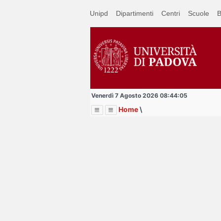
Passa
Unipd
Dipartimenti
Centri
Scuole
B
a
contenuto
principale
Venerdì 7 Agosto 2026 08:44:05
Home
\
Menu
Image
Title
Page
Display