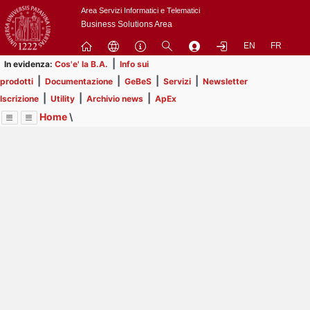
Passa
Area Servizi Informatici e Telematici
a
Business Solutions Area
contenuto
EN
FR
principale
|
In evidenza:
Cos'e' la B.A.
Info sui
|
|
|
|
prodotti
Documentazione
GeBeS
Servizi
Newsletter
|
|
|
Iscrizione
Utility
Archivio news
ApEx
Home
\
Menu
Contrai
Espandi
Image
Title
Page
Display
Prodotti
ext
itle
Page