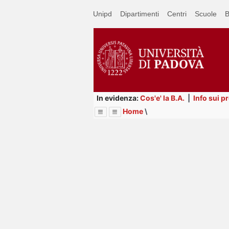
Passa
Unipd
Dipartimenti
Centri
Scuole
B
a
contenuto
principale
In evidenza:
Cos'e' la B.A.
|
Info sui p
Home
\
Menu
Image
Title
Page
Display