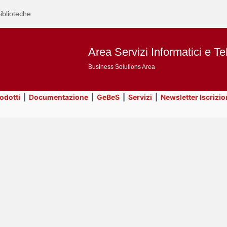
iblioteche
Area Servizi Informatici e Te
Business Solutions Area
rodotti
|
Documentazione
|
GeBeS
|
Servizi
|
Newsletter Iscrizio
Text
Business Analysis
Title
Page
Display