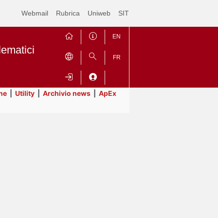
Webmail
Rubrica
Uniweb
SIT
EN
lematici
FR
ne
|
Utility
|
Archivio news
|
ApEx
Contrai
Espandi