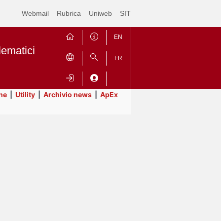
Webmail
Rubrica
Uniweb
SIT
EN
lematici
FR
ne
|
Utility
|
Archivio news
|
ApEx
Contrai
Espandi