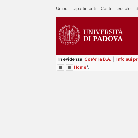
Passa
Unipd
Dipartimenti
Centri
Scuole
B
a
contenuto
principale
In evidenza:
Cos'e' la B.A.
|
Info sui p
Home
\
Menu
Image
Title
Page
Display