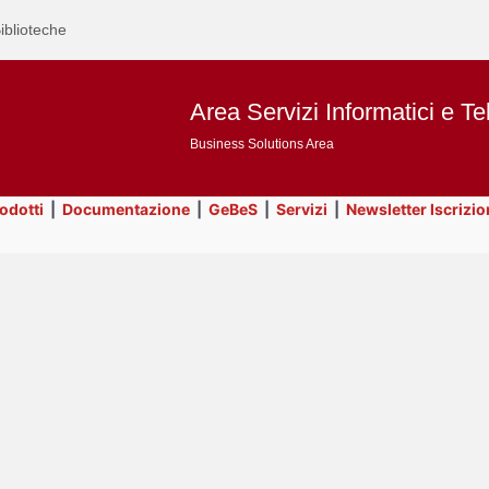
iblioteche
Area Servizi Informatici e Te
Business Solutions Area
rodotti
|
Documentazione
|
GeBeS
|
Servizi
|
Newsletter Iscrizio
Text
Utility
Title
Page
Display