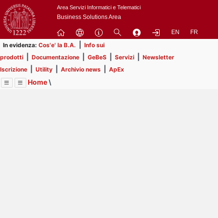
Passa
Area Servizi Informatici e Telematici
a
Business Solutions Area
contenuto
EN
FR
principale
|
In evidenza:
Cos'e' la B.A.
Info sui
|
|
|
|
prodotti
Documentazione
GeBeS
Servizi
Newsletter
|
|
|
Iscrizione
Utility
Archivio news
ApEx
Home
\
Menu
Contrai
Espandi
Image
Title
Page
Display
Risorse
ext
itle
Page