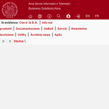
Passa
Area Servizi Informatici e Telematici
a
Business Solutions Area
contenuto
EN
FR
principale
|
In evidenza:
Cos'e' la B.A.
Info sui
|
|
|
|
prodotti
Documentazione
GeBeS
Servizi
Newsletter
|
|
|
Iscrizione
Utility
Archivio news
ApEx
Home
\
Menu
Contrai
Espandi
Image
Title
Page
Display
Business Analysis
ext
itle
Page