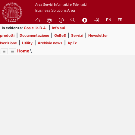
Passa
Area Servizi Informatici e Telematici
a
Business Solutions Area
contenuto
EN
FR
principale
|
In evidenza:
Cos'e' la B.A.
Info sui
|
|
|
|
prodotti
Documentazione
GeBeS
Servizi
Newsletter
|
|
|
Iscrizione
Utility
Archivio news
ApEx
Home
\
Menu
Contrai
Espandi
Image
Title
Page
Display
Prodotti
ext
itle
Page