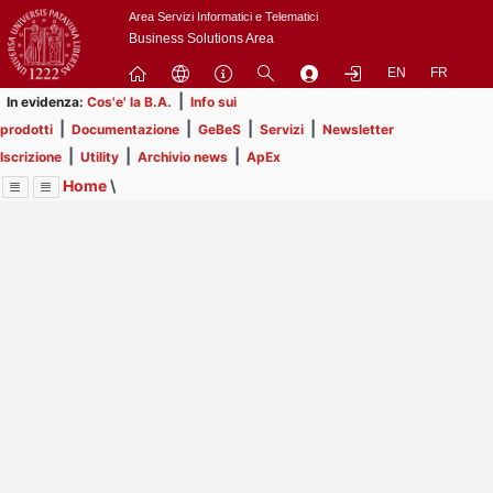
Passa
Area Servizi Informatici e Telematici
a
Business Solutions Area
contenuto
EN
FR
principale
|
In evidenza:
Cos'e' la B.A.
Info sui
|
|
|
|
prodotti
Documentazione
GeBeS
Servizi
Newsletter
|
|
|
Iscrizione
Utility
Archivio news
ApEx
Home
\
Menu
Contrai
Espandi
Image
Title
Page
Display
Business Analysis
ext
itle
Page