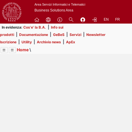
Passa
Area Servizi Informatici e Telematici
a
Business Solutions Area
contenuto
EN
FR
principale
|
In evidenza:
Cos'e' la B.A.
Info sui
|
|
|
|
prodotti
Documentazione
GeBeS
Servizi
Newsletter
|
|
|
Iscrizione
Utility
Archivio news
ApEx
Home
\
Menu
Contrai
Espandi
Image
Title
Page
Display
Utility
ext
itle
Page