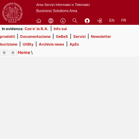
Passa
Area Servizi Informatici e Telematici
a
Business Solutions Area
contenuto
EN
FR
principale
|
In evidenza:
Cos'e' la B.A.
Info sui
|
|
|
|
prodotti
Documentazione
GeBeS
Servizi
Newsletter
|
|
|
Iscrizione
Utility
Archivio news
ApEx
Home
\
Menu
Contrai
Espandi
Image
Title
Page
Display
Prodotti
ext
itle
Page