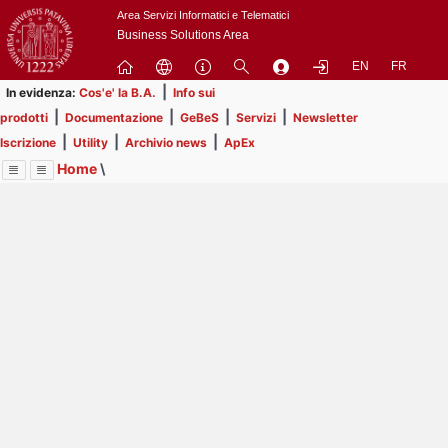
Passa
Area Servizi Informatici e Telematici
a
Business Solutions Area
contenuto
EN
FR
principale
|
In evidenza:
Cos'e' la B.A.
Info sui
|
|
|
|
prodotti
Documentazione
GeBeS
Servizi
Newsletter
|
|
|
Iscrizione
Utility
Archivio news
ApEx
Home
\
Menu
Contrai
Espandi
Image
Title
Page
Display
Business Analysis
ext
itle
Page