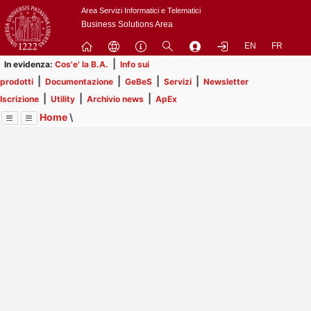
Passa
Area Servizi Informatici e Telematici
a
Business Solutions Area
contenuto
EN
FR
principale
|
In evidenza:
Cos'e' la B.A.
Info sui
|
|
|
|
prodotti
Documentazione
GeBeS
Servizi
Newsletter
|
|
|
Iscrizione
Utility
Archivio news
ApEx
Home
\
Menu
Contrai
Espandi
Image
Title
Page
Display
Risorse
ext
itle
Page