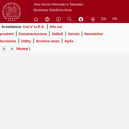
Passa
Area Servizi Informatici e Telematici
a
Business Solutions Area
contenuto
EN
FR
principale
|
In evidenza:
Cos'e' la B.A.
Info sui
|
|
|
|
prodotti
Documentazione
GeBeS
Servizi
Newsletter
|
|
|
Iscrizione
Utility
Archivio news
ApEx
Home
\
Menu
Contrai
Espandi
Image
Title
Page
Display
Risorse
ext
itle
Page