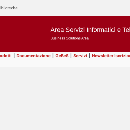
iblioteche
Area Servizi Informatici e Te
Business Solutions Area
rodotti
|
Documentazione
|
GeBeS
|
Servizi
|
Newsletter Iscrizio
Text
Risorse
Title
Page
Display