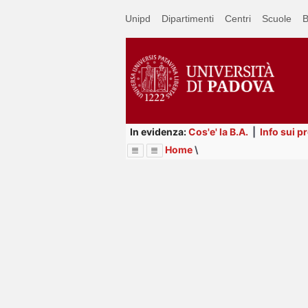
Passa
Unipd
Dipartimenti
Centri
Scuole
B
a
contenuto
principale
In evidenza:
Cos'e' la B.A.
|
Info sui p
Home
\
Menu
Image
Title
Page
Display