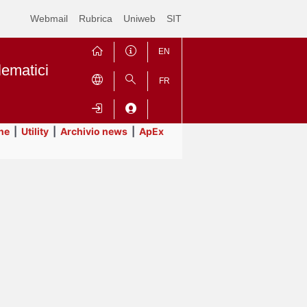
Webmail
Rubrica
Uniweb
SIT
EN
lematici
FR
ne
|
Utility
|
Archivio news
|
ApEx
Contrai
Espandi