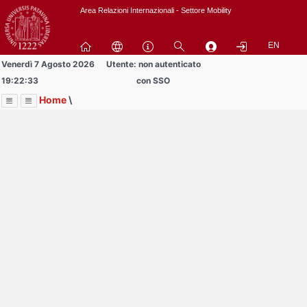
Passa
Area Relazioni Internazionali - Settore Mobility
a
contenuto
EN
principale
Venerdì 7 Agosto 2026
Utente: non autenticato
19:22:33
con SSO
Home
\
Menu
Contrai
Espandi
Image
Title
Page
Display
Area Docenti e PTA
ext
itle
Page
isplay
Contrai
Espandi