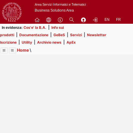
Passa
Area Servizi Informatici e Telematici
a
Business Solutions Area
contenuto
EN
FR
principale
|
In evidenza:
Cos'e' la B.A.
Info sui
|
|
|
|
prodotti
Documentazione
GeBeS
Servizi
Newsletter
|
|
|
Iscrizione
Utility
Archivio news
ApEx
Home
\
Menu
Contrai
Espandi
Image
Title
Page
Display
ApEx
ext
itle
Page