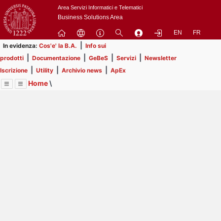
Passa
Area Servizi Informatici e Telematici
a
Business Solutions Area
contenuto
EN
FR
principale
|
In evidenza:
Cos'e' la B.A.
Info sui
|
|
|
|
prodotti
Documentazione
GeBeS
Servizi
Newsletter
|
|
|
Iscrizione
Utility
Archivio news
ApEx
Home
\
Menu
Contrai
Espandi
Image
Title
Page
Display
Risorse
ext
itle
Page