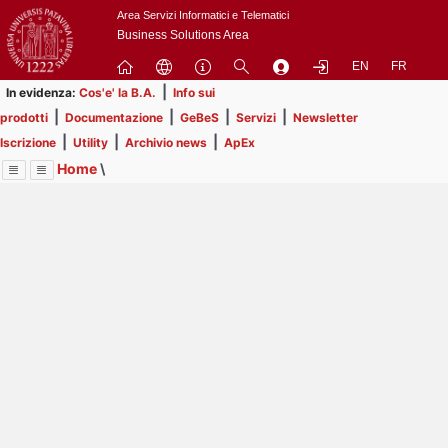
Passa
Area Servizi Informatici e Telematici
a
Business Solutions Area
contenuto
EN
FR
principale
|
In evidenza:
Cos'e' la B.A.
Info sui
|
|
|
|
prodotti
Documentazione
GeBeS
Servizi
Newsletter
|
|
|
Iscrizione
Utility
Archivio news
ApEx
Home
\
Menu
Contrai
Espandi
Image
Title
Page
Display
Utility
ext
itle
Page