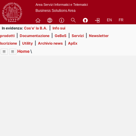
Passa
Area Servizi Informatici e Telematici
a
Business Solutions Area
contenuto
EN
FR
principale
|
In evidenza:
Cos'e' la B.A.
Info sui
|
|
|
|
prodotti
Documentazione
GeBeS
Servizi
Newsletter
|
|
|
Iscrizione
Utility
Archivio news
ApEx
Home
\
Menu
Contrai
Espandi
Image
Title
Page
Display
ApEx
ext
itle
Page