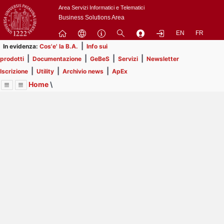
Passa
Area Servizi Informatici e Telematici
a
Business Solutions Area
contenuto
EN
FR
principale
|
In evidenza:
Cos'e' la B.A.
Info sui
|
|
|
|
prodotti
Documentazione
GeBeS
Servizi
Newsletter
|
|
|
Iscrizione
Utility
Archivio news
ApEx
Home
\
Menu
Contrai
Espandi
Image
Title
Page
Display
Prodotti
ext
itle
Page