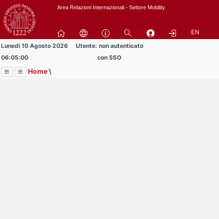
Passa
Area Relazioni Internazionali - Settore Mobility
a
contenuto
EN
principale
Lunedì 10 Agosto 2026
Utente: non autenticato
06:05:00
con SSO
Home
\
Menu
Contrai
Espandi
Image
Title
Page
Display
Area Studenti Erasmus
ext
itle
Page
isplay
Contrai
Espandi