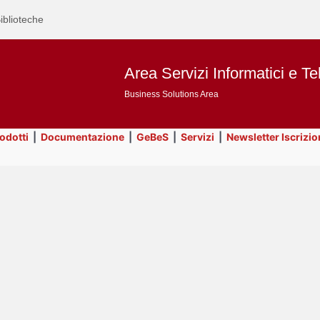
iblioteche
Area Servizi Informatici e Te
Business Solutions Area
rodotti
|
Documentazione
|
GeBeS
|
Servizi
|
Newsletter Iscrizio
Text
Business Analysis
Title
Page
Display