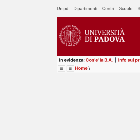
Passa
Unipd
Dipartimenti
Centri
Scuole
B
a
contenuto
principale
In evidenza:
Cos'e' la B.A.
|
Info sui p
Home
\
Menu
Image
Title
Page
Display