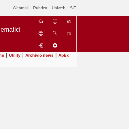
Webmail
Rubrica
Uniweb
SIT
EN
lematici
FR
ne
|
Utility
|
Archivio news
|
ApEx
Contrai
Espandi