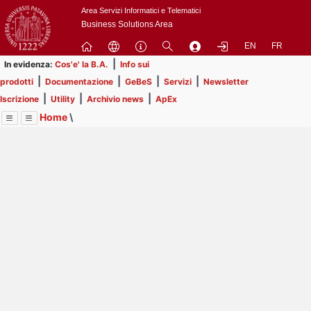
Passa
Area Servizi Informatici e Telematici
a
Business Solutions Area
contenuto
EN
FR
principale
|
In evidenza:
Cos'e' la B.A.
Info sui
|
|
|
|
prodotti
Documentazione
GeBeS
Servizi
Newsletter
|
|
|
Iscrizione
Utility
Archivio news
ApEx
Home
\
Menu
Contrai
Espandi
Image
Title
Page
Display
Utility
ext
itle
Page