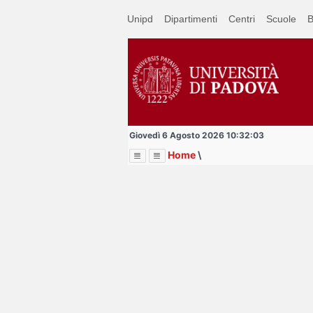
Passa
Unipd
Dipartimenti
Centri
Scuole
B
a
contenuto
principale
Giovedì 6 Agosto 2026 10:32:03
Home
\
Menu
Image
Title
Page
Display