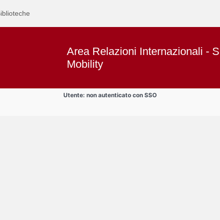
iblioteche
Area Relazioni Internazionali - S
Mobility
Utente: non autenticato con SSO
Text
Area studenti BIP
Title
Page
Display