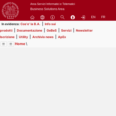
Passa
Area Servizi Informatici e Telematici
a
Business Solutions Area
contenuto
EN
FR
principale
|
In evidenza:
Cos'e' la B.A.
Info sui
|
|
|
|
prodotti
Documentazione
GeBeS
Servizi
Newsletter
|
|
|
Iscrizione
Utility
Archivio news
ApEx
Home
\
Menu
Contrai
Espandi
Image
Title
Page
Display
Risorse
ext
itle
Page