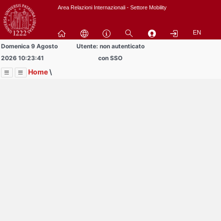
Passa
Area Relazioni Internazionali - Settore Mobility
a
contenuto
EN
principale
Domenica 9 Agosto
Utente: non autenticato
2026 10:23:41
con SSO
Home
\
Menu
Contrai
Espandi
Image
Title
Page
Display
Progetto Buddy4YOUrope
ext
itle
Page
isplay
Contrai
Espandi