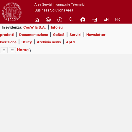
Passa
Area Servizi Informatici e Telematici
a
Business Solutions Area
contenuto
EN
FR
principale
|
In evidenza:
Cos'e' la B.A.
Info sui
|
|
|
|
prodotti
Documentazione
GeBeS
Servizi
Newsletter
|
|
|
Iscrizione
Utility
Archivio news
ApEx
Home
\
Menu
Contrai
Espandi
Image
Title
Page
Display
Utility
ext
itle
Page