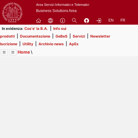
Passa
Area Servizi Informatici e Telematici
a
Business Solutions Area
contenuto
EN
FR
principale
|
In evidenza:
Cos'e' la B.A.
Info sui
|
|
|
|
prodotti
Documentazione
GeBeS
Servizi
Newsletter
|
|
|
Iscrizione
Utility
Archivio news
ApEx
Home
\
Menu
Contrai
Espandi
Image
Title
Page
Display
Prodotti
ext
itle
Page