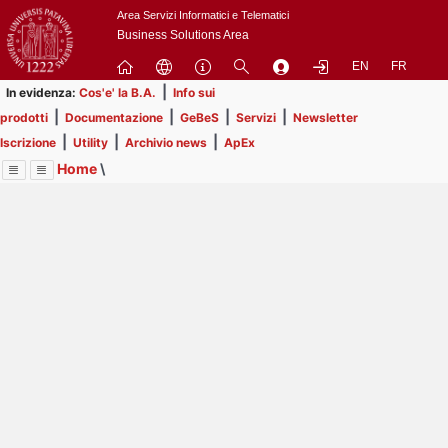
Passa
Area Servizi Informatici e Telematici
a
Business Solutions Area
contenuto
EN
FR
principale
|
In evidenza:
Cos'e' la B.A.
Info sui
|
|
|
|
prodotti
Documentazione
GeBeS
Servizi
Newsletter
|
|
|
Iscrizione
Utility
Archivio news
ApEx
Home
\
Menu
Contrai
Espandi
Image
Title
Page
Display
Risorse
ext
itle
Page