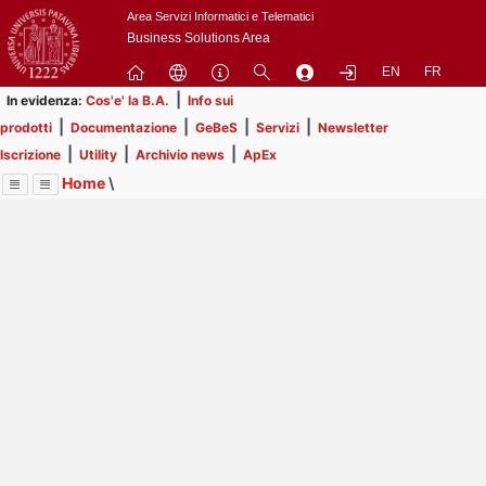
Passa
Area Servizi Informatici e Telematici
a
Business Solutions Area
contenuto
EN
FR
principale
|
In evidenza:
Cos'e' la B.A.
Info sui
|
|
|
|
prodotti
Documentazione
GeBeS
Servizi
Newsletter
|
|
|
Iscrizione
Utility
Archivio news
ApEx
Home
\
Menu
Contrai
Espandi
Image
Title
Page
Display
Business Analysis
ext
itle
Page