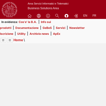
Passa
Area Servizi Informatici e Telematici
a
Business Solutions Area
contenuto
EN
FR
principale
|
In evidenza:
Cos'e' la B.A.
Info sui
|
|
|
|
prodotti
Documentazione
GeBeS
Servizi
Newsletter
|
|
|
Iscrizione
Utility
Archivio news
ApEx
Home
\
Menu
Contrai
Espandi
Image
Title
Page
Display
Prodotti
ext
itle
Page