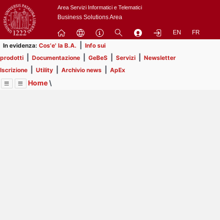
Passa
Area Servizi Informatici e Telematici
a
Business Solutions Area
contenuto
EN
FR
principale
|
In evidenza:
Cos'e' la B.A.
Info sui
|
|
|
|
prodotti
Documentazione
GeBeS
Servizi
Newsletter
|
|
|
Iscrizione
Utility
Archivio news
ApEx
Home
\
Menu
Contrai
Espandi
Image
Title
Page
Display
Prodotti
ext
itle
Page