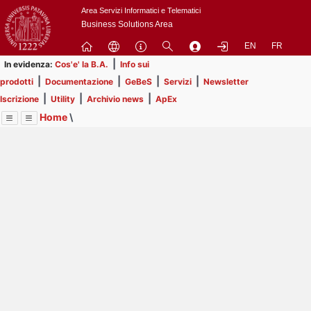
Passa
Area Servizi Informatici e Telematici
a
Business Solutions Area
contenuto
EN
FR
principale
|
In evidenza:
Cos'e' la B.A.
Info sui
|
|
|
|
prodotti
Documentazione
GeBeS
Servizi
Newsletter
|
|
|
Iscrizione
Utility
Archivio news
ApEx
Home
\
Menu
Contrai
Espandi
Image
Title
Page
Display
Business Analysis
ext
itle
Page