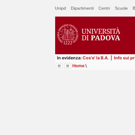
Passa
Unipd
Dipartimenti
Centri
Scuole
B
a
contenuto
principale
In evidenza:
Cos'e' la B.A.
|
Info sui p
Home
\
Menu
Image
Title
Page
Display