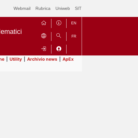
Webmail
Rubrica
Uniweb
SIT
EN
lematici
FR
ne
|
Utility
|
Archivio news
|
ApEx
Contrai
Espandi