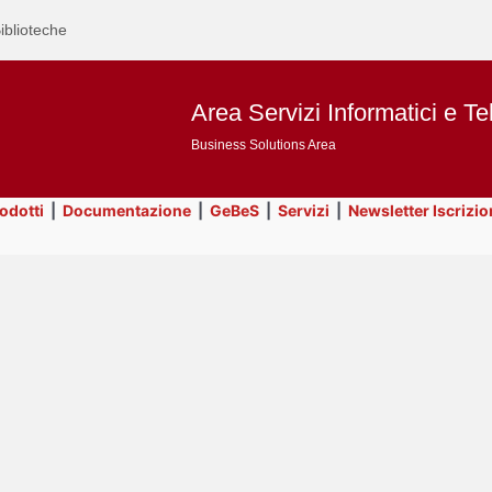
iblioteche
Area Servizi Informatici e Te
Business Solutions Area
rodotti
|
Documentazione
|
GeBeS
|
Servizi
|
Newsletter Iscrizio
Text
Risorse
Title
Page
Display