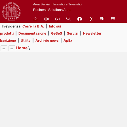
Passa
Area Servizi Informatici e Telematici
a
Business Solutions Area
contenuto
EN
FR
principale
|
In evidenza:
Cos'e' la B.A.
Info sui
|
|
|
|
prodotti
Documentazione
GeBeS
Servizi
Newsletter
|
|
|
Iscrizione
Utility
Archivio news
ApEx
Home
\
Menu
Contrai
Espandi
Image
Title
Page
Display
Prodotti
ext
itle
Page