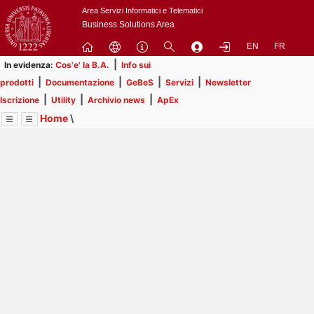
Passa
Area Servizi Informatici e Telematici
a
Business Solutions Area
contenuto
EN
FR
principale
|
In evidenza:
Cos'e' la B.A.
Info sui
|
|
|
|
prodotti
Documentazione
GeBeS
Servizi
Newsletter
|
|
|
Iscrizione
Utility
Archivio news
ApEx
Home
\
Menu
Contrai
Espandi
Image
Title
Page
Display
Business Analysis
ext
itle
Page