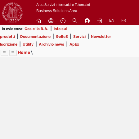
Passa
Area Servizi Informatici e Telematici
a
Business Solutions Area
contenuto
EN
FR
principale
|
In evidenza:
Cos'e' la B.A.
Info sui
|
|
|
|
prodotti
Documentazione
GeBeS
Servizi
Newsletter
|
|
|
Iscrizione
Utility
Archivio news
ApEx
Home
\
Menu
Contrai
Espandi
Image
Title
Page
Display
Business Analysis
ext
itle
Page