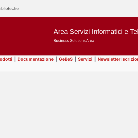
iblioteche
Area Servizi Informatici e Te
Business Solutions Area
rodotti
|
Documentazione
|
GeBeS
|
Servizi
|
Newsletter Iscrizio
Text
Risorse
Title
Page
Display