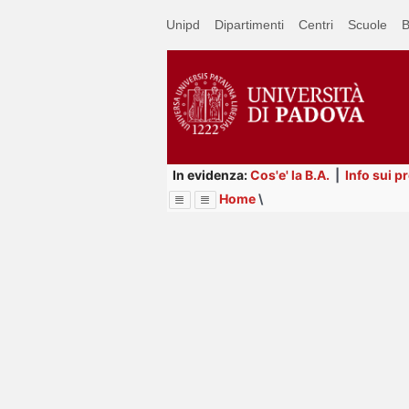
Passa
Unipd
Dipartimenti
Centri
Scuole
B
a
contenuto
principale
In evidenza:
Cos'e' la B.A.
|
Info sui p
Home
\
Menu
Image
Title
Page
Display