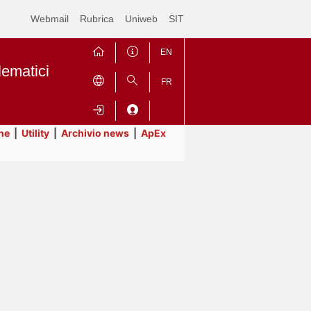
Webmail
Rubrica
Uniweb
SIT
EN
lematici
FR
ne
|
Utility
|
Archivio news
|
ApEx
Contrai
Espandi