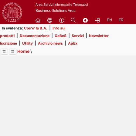
Passa
Area Servizi Informatici e Telematici
a
Business Solutions Area
contenuto
EN
FR
principale
|
In evidenza:
Cos'e' la B.A.
Info sui
|
|
|
|
prodotti
Documentazione
GeBeS
Servizi
Newsletter
|
|
|
Iscrizione
Utility
Archivio news
ApEx
Home
\
Menu
Contrai
Espandi
Image
Title
Page
Display
Utility
ext
itle
Page