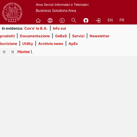
Passa
Area Servizi Informatici e Telematici
a
Business Solutions Area
contenuto
EN
FR
principale
|
In evidenza:
Cos'e' la B.A.
Info sui
|
|
|
|
prodotti
Documentazione
GeBeS
Servizi
Newsletter
|
|
|
Iscrizione
Utility
Archivio news
ApEx
Home
\
Menu
Contrai
Espandi
Image
Title
Page
Display
Prodotti
ext
itle
Page