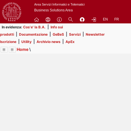
Passa
Area Servizi Informatici e Telematici
a
Business Solutions Area
contenuto
EN
FR
principale
|
In evidenza:
Cos'e' la B.A.
Info sui
|
|
|
|
prodotti
Documentazione
GeBeS
Servizi
Newsletter
|
|
|
Iscrizione
Utility
Archivio news
ApEx
Home
\
Menu
Contrai
Espandi
Image
Title
Page
Display
Business Analysis
ext
itle
Page