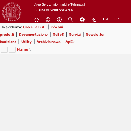
Passa
Area Servizi Informatici e Telematici
a
Business Solutions Area
contenuto
EN
FR
principale
|
In evidenza:
Cos'e' la B.A.
Info sui
|
|
|
|
prodotti
Documentazione
GeBeS
Servizi
Newsletter
|
|
|
Iscrizione
Utility
Archivio news
ApEx
Home
\
Menu
Contrai
Espandi
Image
Title
Page
Display
Utility
ext
itle
Page