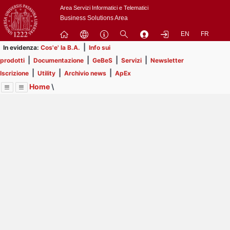
Passa
Area Servizi Informatici e Telematici
a
Business Solutions Area
contenuto
EN
FR
principale
|
In evidenza:
Cos'e' la B.A.
Info sui
|
|
|
|
prodotti
Documentazione
GeBeS
Servizi
Newsletter
|
|
|
Iscrizione
Utility
Archivio news
ApEx
Home
\
Menu
Contrai
Espandi
Image
Title
Page
Display
Utility
ext
itle
Page