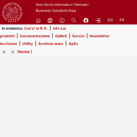
Passa
Area Servizi Informatici e Telematici
a
Business Solutions Area
contenuto
EN
FR
principale
|
In evidenza:
Cos'e' la B.A.
Info sui
|
|
|
|
prodotti
Documentazione
GeBeS
Servizi
Newsletter
|
|
|
Iscrizione
Utility
Archivio news
ApEx
Home
\
Menu
Contrai
Espandi
Image
Title
Page
Display
Utility
ext
itle
Page