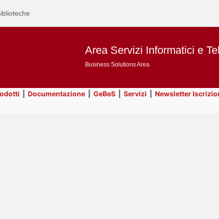
iblioteche
Area Servizi Informatici e Te
Business Solutions Area
rodotti
|
Documentazione
|
GeBeS
|
Servizi
|
Newsletter Iscrizio
Text
Prodotti
Title
Page
Display