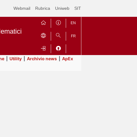
Webmail
Rubrica
Uniweb
SIT
EN
lematici
FR
ne
|
Utility
|
Archivio news
|
ApEx
Contrai
Espandi