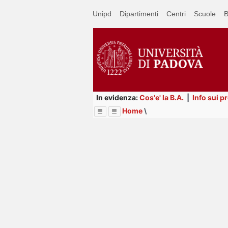
Passa
Unipd
Dipartimenti
Centri
Scuole
B
a
contenuto
principale
In evidenza:
Cos'e' la B.A.
|
Info sui p
Home
\
Menu
Image
Title
Page
Display