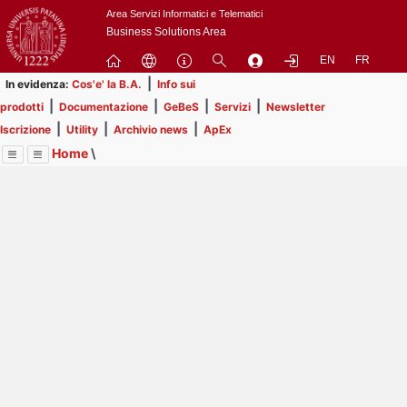
Passa
Area Servizi Informatici e Telematici
a
Business Solutions Area
contenuto
EN
FR
principale
|
In evidenza:
Cos'e' la B.A.
Info sui
|
|
|
|
prodotti
Documentazione
GeBeS
Servizi
Newsletter
|
|
|
Iscrizione
Utility
Archivio news
ApEx
Home
\
Menu
Contrai
Espandi
Image
Title
Page
Display
Prodotti
ext
itle
Page