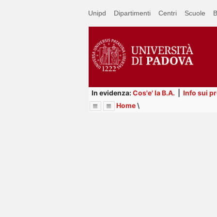
Passa
Unipd
Dipartimenti
Centri
Scuole
B
a
contenuto
principale
In evidenza:
Cos'e' la B.A.
|
Info sui p
Home
\
Menu
Image
Title
Page
Display