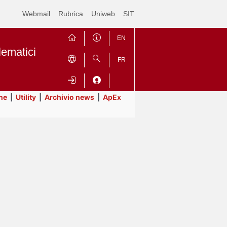
Webmail
Rubrica
Uniweb
SIT
EN
lematici
FR
ne
|
Utility
|
Archivio news
|
ApEx
Contrai
Espandi