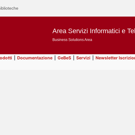
iblioteche
Area Servizi Informatici e Te
Business Solutions Area
rodotti
|
Documentazione
|
GeBeS
|
Servizi
|
Newsletter Iscrizio
Text
Risorse
Title
Page
Display