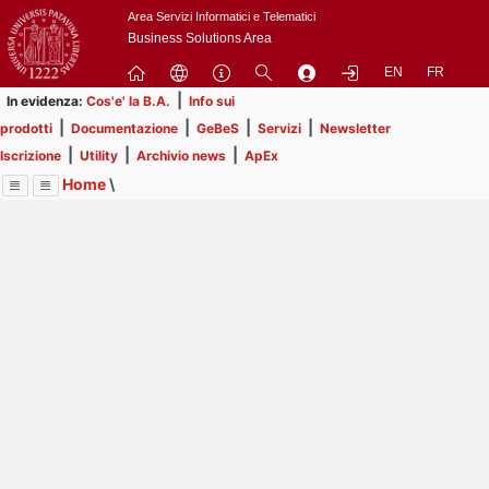
Passa
Area Servizi Informatici e Telematici
a
Business Solutions Area
contenuto
EN
FR
principale
|
In evidenza:
Cos'e' la B.A.
Info sui
|
|
|
|
prodotti
Documentazione
GeBeS
Servizi
Newsletter
|
|
|
Iscrizione
Utility
Archivio news
ApEx
Home
\
Menu
Contrai
Espandi
Image
Title
Page
Display
Business Analysis
ext
itle
Page