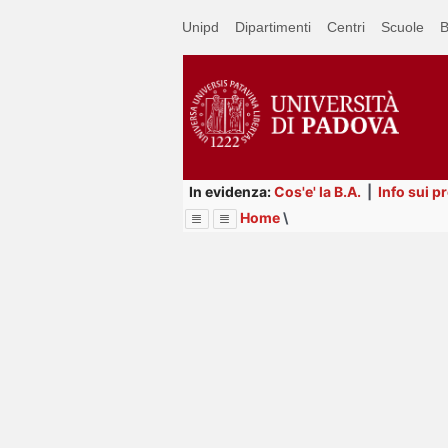
Passa
Unipd
Dipartimenti
Centri
Scuole
B
a
contenuto
principale
In evidenza:
Cos'e' la B.A.
|
Info sui p
Home
\
Menu
Image
Title
Page
Display