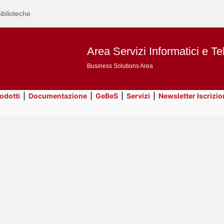
iblioteche
Area Servizi Informatici e Te
Business Solutions Area
rodotti
|
Documentazione
|
GeBeS
|
Servizi
|
Newsletter Iscrizio
Text
ApEx
Title
Page
Display