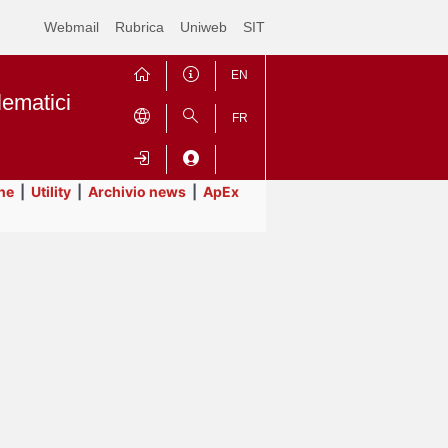
Webmail
Rubrica
Uniweb
SIT
EN
lematici
FR
ne
|
Utility
|
Archivio news
|
ApEx
Contrai
Espandi