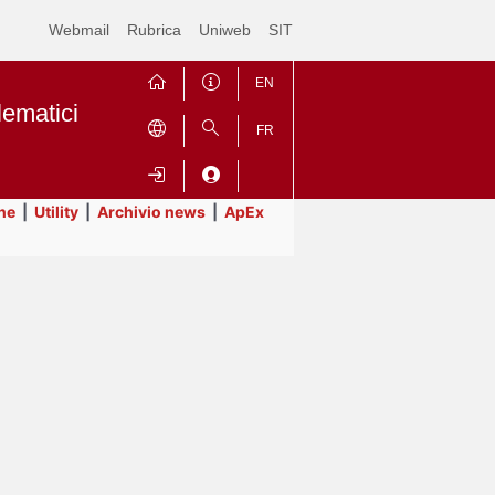
Webmail
Rubrica
Uniweb
SIT
EN
lematici
FR
ne
|
Utility
|
Archivio news
|
ApEx
Contrai
Espandi