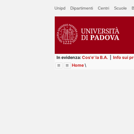
Passa
Unipd
Dipartimenti
Centri
Scuole
B
a
contenuto
principale
In evidenza:
Cos'e' la B.A.
|
Info sui p
Home
\
Menu
Image
Title
Page
Display