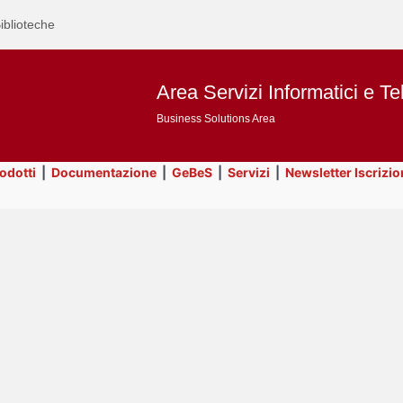
iblioteche
Area Servizi Informatici e Te
Business Solutions Area
rodotti
|
Documentazione
|
GeBeS
|
Servizi
|
Newsletter Iscrizio
Text
Prodotti
Title
Page
Display